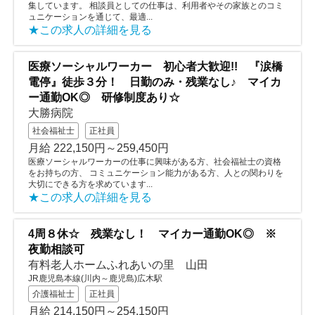
集しています。 相談員としての仕事は、利用者やその家族とのコミ
ュニケーションを通じて、最適...
★この求人の詳細を見る
医療ソーシャルワーカー 初心者大歓迎!! 『涙橋
電停』徒歩３分！ 日勤のみ・残業なし♪ マイカ
ー通勤OK◎ 研修制度あり☆
大勝病院
社会福祉士
正社員
月給 222,150円～259,450円
医療ソーシャルワーカーの仕事に興味がある方、社会福祉士の資格
をお持ちの方、 コミュニケーション能力がある方、人との関わりを
大切にできる方を求めています...
★この求人の詳細を見る
4周８休☆ 残業なし！ マイカー通勤OK◎ ※
夜勤相談可
有料老人ホームふれあいの里 山田
JR鹿児島本線(川内～鹿児島)広木駅
介護福祉士
正社員
月給 214,150円～254,150円