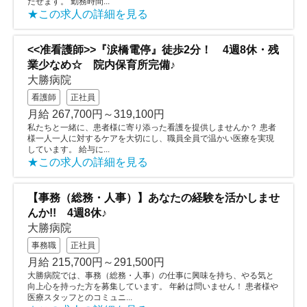
たせます。 勤務時間...
★この求人の詳細を見る
<<准看護師>>『涙橋電停』徒歩2分！ 4週8休・残
業少なめ☆ 院内保育所完備♪
大勝病院
看護師
正社員
月給 267,700円～319,100円
私たちと一緒に、患者様に寄り添った看護を提供しませんか？ 患者
様一人一人に対するケアを大切にし、職員全員で温かい医療を実現
しています。 給与に...
★この求人の詳細を見る
【事務（総務・人事）】あなたの経験を活かしませ
んか!! 4週8休♪
大勝病院
事務職
正社員
月給 215,700円～291,500円
大勝病院では、事務（総務・人事）の仕事に興味を持ち、やる気と
向上心を持った方を募集しています。 年齢は問いません！ 患者様や
医療スタッフとのコミュニ...