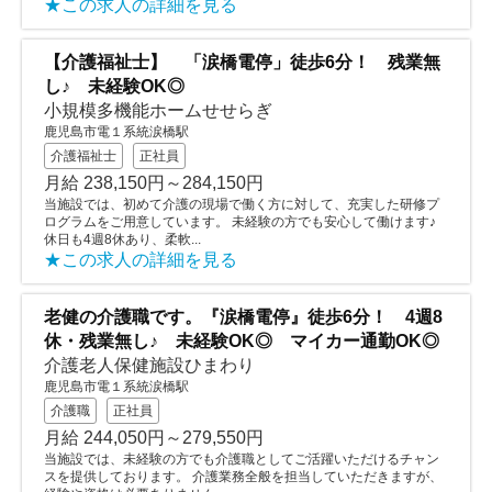
★この求人の詳細を見る
【介護福祉士】 「涙橋電停」徒歩6分！ 残業無
し♪ 未経験OK◎
小規模多機能ホームせせらぎ
鹿児島市電１系統涙橋駅
介護福祉士
正社員
月給 238,150円～284,150円
当施設では、初めて介護の現場で働く方に対して、充実した研修プ
ログラムをご用意しています。 未経験の方でも安心して働けます♪
休日も4週8休あり、柔軟...
★この求人の詳細を見る
老健の介護職です。『涙橋電停』徒歩6分！ 4週8
休・残業無し♪ 未経験OK◎ マイカー通勤OK◎
介護老人保健施設ひまわり
鹿児島市電１系統涙橋駅
介護職
正社員
月給 244,050円～279,550円
当施設では、未経験の方でも介護職としてご活躍いただけるチャン
スを提供しております。 介護業務全般を担当していただきますが、