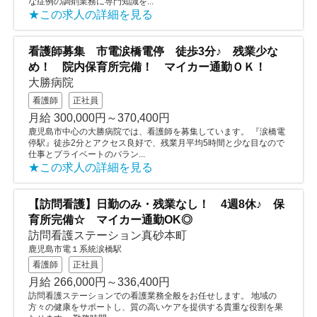
な症例の調剤業務に専門知識を...
★この求人の詳細を見る
看護師募集 市電涙橋電停 徒歩3分♪ 残業少な
め！ 院内保育所完備！ マイカー通勤ＯＫ！
大勝病院
看護師
正社員
月給 300,000円～370,400円
鹿児島市中心の大勝病院では、看護師を募集しています。 『涙橋電
停駅』徒歩2分とアクセス良好で、残業月平均5時間と少な目なので
仕事とプライベートのバラン...
★この求人の詳細を見る
【訪問看護】日勤のみ・残業なし！ 4週8休♪ 保
育所完備☆ マイカー通勤OK◎
訪問看護ステーション真砂本町
鹿児島市電１系統涙橋駅
看護師
正社員
月給 266,000円～336,400円
訪問看護ステーションでの看護業務全般をお任せします。 地域の
方々の健康をサポートし、質の高いケアを提供する貴重な役割を果