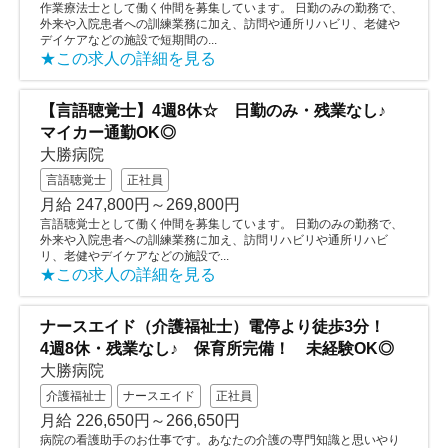
作業療法士として働く仲間を募集しています。 日勤のみの勤務で、
外来や入院患者への訓練業務に加え、訪問や通所リハビリ、老健や
デイケアなどの施設で短期間の...
★この求人の詳細を見る
【言語聴覚士】4週8休☆ 日勤のみ・残業なし♪
マイカー通勤OK◎
大勝病院
言語聴覚士
正社員
月給 247,800円～269,800円
言語聴覚士として働く仲間を募集しています。 日勤のみの勤務で、
外来や入院患者への訓練業務に加え、訪問リハビリや通所リハビ
リ、老健やデイケアなどの施設で...
★この求人の詳細を見る
ナースエイド（介護福祉士）電停より徒歩3分！
4週8休・残業なし♪ 保育所完備！ 未経験OK◎
大勝病院
介護福祉士
ナースエイド
正社員
月給 226,650円～266,650円
病院の看護助手のお仕事です。あなたの介護の専門知識と思いやり