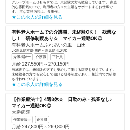
グループホームせせらぎでは、未経験の方も歓迎しています。 家庭
的な雰囲気の中で、利用者の方々の生活をサポートするお仕事で
す。 主な業務内容は、食事作...
★この求人の詳細を見る
有料老人ホームでの介護職。未経験OK！ 残業な
し！ 研修制度あり☆ マイカー通勤OK◎
有料老人ホームふれあいの里 山田
JR鹿児島本線(川内～鹿児島)広木駅
介護福祉士
介護職
正社員
月給 227,550円～270,150円
当施設では、未経験の方でも安心して働ける環境を整えています。
未経験者の方でも安心して働ける研修制度があり、施設内での研修
も行われています。 ...
★この求人の詳細を見る
【作業療法士】4週8休☆ 日勤のみ・残業なし♪
マイカー通勤OK◎
大勝病院
作業療法士
正社員
月給 247,800円～269,800円