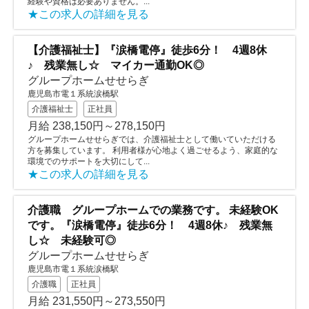
経験や資格は必要ありません。...
★この求人の詳細を見る
【介護福祉士】『涙橋電停』徒歩6分！ 4週8休
♪ 残業無し☆ マイカー通勤OK◎
グループホームせせらぎ
鹿児島市電１系統涙橋駅
介護福祉士
正社員
月給 238,150円～278,150円
グループホームせせらぎでは、介護福祉士として働いていただける
方を募集しています。 利用者様が心地よく過ごせるよう、家庭的な
環境でのサポートを大切にして...
★この求人の詳細を見る
介護職 グループホームでの業務です。 未経験OK
です。『涙橋電停』徒歩6分！ 4週8休♪ 残業無
し☆ 未経験可◎
グループホームせせらぎ
鹿児島市電１系統涙橋駅
介護職
正社員
月給 231,550円～273,550円