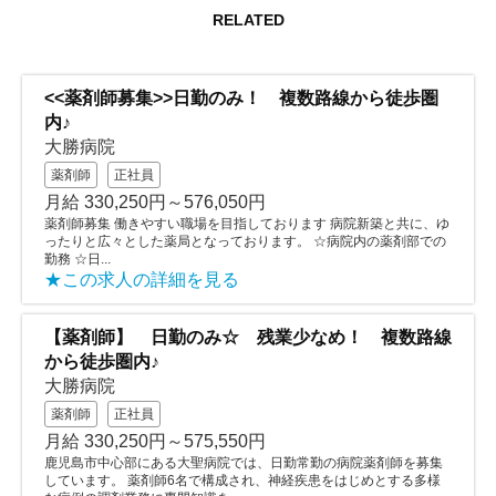
RELATED
<<薬剤師募集>>日勤のみ！ 複数路線から徒歩圏
内♪
大勝病院
薬剤師
正社員
月給 330,250円～576,050円
薬剤師募集 働きやすい職場を目指しております 病院新築と共に、ゆ
ったりと広々とした薬局となっております。 ☆病院内の薬剤部での
勤務 ☆日...
★この求人の詳細を見る
【薬剤師】 日勤のみ☆ 残業少なめ！ 複数路線
から徒歩圏内♪
大勝病院
薬剤師
正社員
月給 330,250円～575,550円
鹿児島市中心部にある大聖病院では、日勤常勤の病院薬剤師を募集
しています。 薬剤師6名で構成され、神経疾患をはじめとする多様