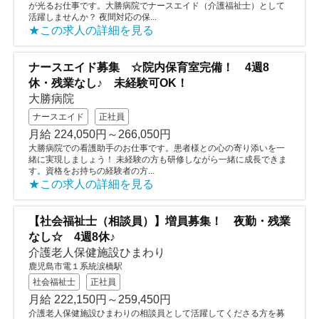
が光るお仕事です。大勝病院でナースエイド（介護福祉士）として
活躍しませんか？ 夜間対応の保...
★この求人の詳細を見る
ナースエイド募集 ☆院内保育室完備！ 4週8
休・残業なし♪ 未経験可OK！
大勝病院
ナースエイド
正社員
月給 224,050円～266,050円
大勝病院での看護助手のお仕事です。患者様との心の寄り添いを一
緒に実現しましょう！ 未経験の方も研修しながら一緒に成長できま
す。資格をお持ちの経験者の方...
★この求人の詳細を見る
【社会福祉士（相談員）】増員募集！ 夜勤・残業
なし☆ 4週8休♪
介護老人保健施設ひまわり
鹿児島市電１系統涙橋駅
社会福祉士
正社員
月給 222,150円～259,450円
介護老人保健施設ひまわりの相談員として活躍してくださる方を募