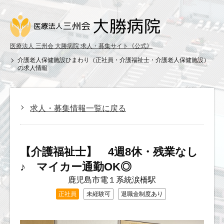
医療法人 三州会 大勝病院 求人・募集サイト《公式》
介護老人保健施設ひまわり（正社員・介護福祉士・介護老人保健施設）
の求人情報
求人・募集情報一覧に戻る
【介護福祉士】 4週8休・残業なし
♪ マイカー通勤OK◎
鹿児島市電１系統涙橋駅
正社員
未経験可
退職金制度あり