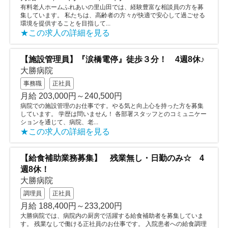
有料老人ホームふれあいの里山田では、経験豊富な相談員の方を募
集しています。 私たちは、高齢者の方々が快適で安心して過ごせる
環境を提供することを目指して...
★この求人の詳細を見る
【施設管理員】『涙橋電停』徒歩３分！ 4週8休♪
大勝病院
事務職
正社員
月給 203,000円～240,500円
病院での施設管理のお仕事です。やる気と向上心を持った方を募集
しています。 学歴は問いません！ 各部署スタッフとのコミュニケー
ションを通じて、病院、老...
★この求人の詳細を見る
【給食補助業務募集】 残業無し・日勤のみ☆ 4
週8休！
大勝病院
調理員
正社員
月給 188,400円～233,200円
大勝病院では、病院内の厨房で活躍する給食補助者を募集していま
す。 残業なしで働ける正社員のお仕事です。 入院患者への給食調理