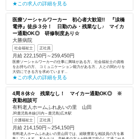
★この求人の詳細を見る
医療ソーシャルワーカー 初心者大歓迎!! 『涙橋
電停』徒歩３分！ 日勤のみ・残業なし♪ マイカ
ー通勤OK◎ 研修制度あり☆
大勝病院
社会福祉士
正社員
月給 222,150円～259,450円
医療ソーシャルワーカーの仕事に興味がある方、社会福祉士の資格
をお持ちの方、 コミュニケーション能力がある方、人との関わりを
大切にできる方を求めています...
★この求人の詳細を見る
4周８休☆ 残業なし！ マイカー通勤OK◎ ※
夜勤相談可
有料老人ホームふれあいの里 山田
JR鹿児島本線(川内～鹿児島)広木駅
介護福祉士
正社員
月給 214,150円～254,150円
有料老人ホームふれあいの里山田では、経験豊富な相談員の方を募
集しています。 私たちは、高齢者の方々が快適で安心して過ごせる