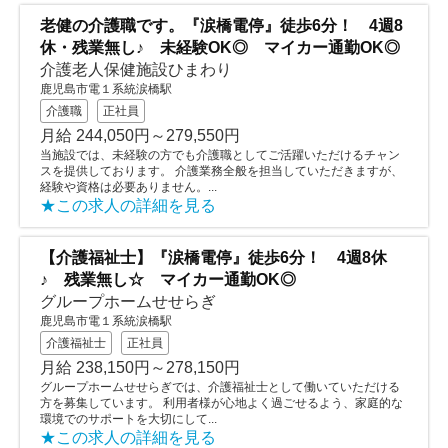
老健の介護職です。『涙橋電停』徒歩6分！ 4週8
休・残業無し♪ 未経験OK◎ マイカー通勤OK◎
介護老人保健施設ひまわり
鹿児島市電１系統涙橋駅
介護職
正社員
月給 244,050円～279,550円
当施設では、未経験の方でも介護職としてご活躍いただけるチャン
スを提供しております。 介護業務全般を担当していただきますが、
経験や資格は必要ありません。...
★この求人の詳細を見る
【介護福祉士】『涙橋電停』徒歩6分！ 4週8休
♪ 残業無し☆ マイカー通勤OK◎
グループホームせせらぎ
鹿児島市電１系統涙橋駅
介護福祉士
正社員
月給 238,150円～278,150円
グループホームせせらぎでは、介護福祉士として働いていただける
方を募集しています。 利用者様が心地よく過ごせるよう、家庭的な
環境でのサポートを大切にして...
★この求人の詳細を見る