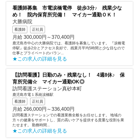
看護師募集 市電涙橋電停 徒歩3分♪ 残業少な
め！ 院内保育所完備！ マイカー通勤ＯＫ！
大勝病院
看護師
正社員
月給 300,000円～370,400円
鹿児島市中心の大勝病院では、看護師を募集しています。 『涙橋電
停駅』徒歩2分とアクセス良好で、残業月平均5時間と少な目なので
仕事とプライベートのバラン...
★この求人の詳細を見る
【訪問看護】日勤のみ・残業なし！ 4週8休♪ 保
育所完備☆ マイカー通勤OK◎
訪問看護ステーション真砂本町
鹿児島市電１系統涙橋駅
看護師
正社員
月給 266,000円～336,400円
訪問看護ステーションでの看護業務全般をお任せします。 地域の
方々の健康をサポートし、質の高いケアを提供する貴重な役割を果
たせます。 勤務時間...
★この求人の詳細を見る