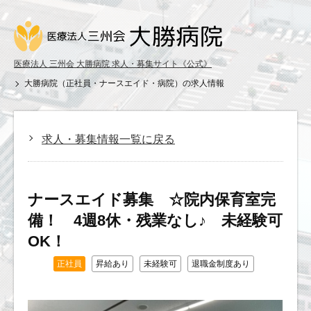
医療法人 三州会 大勝病院 求人・募集サイト《公式》
大勝病院（正社員・ナースエイド・病院）の求人情報
求人・募集情報一覧に戻る
ナースエイド募集 ☆院内保育室完
備！ 4週8休・残業なし♪ 未経験可
OK！
正社員
昇給あり
未経験可
退職金制度あり