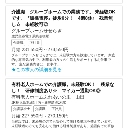
介護職 グループホームでの業務です。 未経験OK
です。『涙橋電停』徒歩6分！ 4週8休♪ 残業無
し☆ 未経験可◎
グループホームせせらぎ
鹿児島市電１系統涙橋駅
介護職
正社員
月給 231,550円～273,550円
グループホームせせらぎでは、未経験の方も歓迎しています。 家庭
的な雰囲気の中で、利用者の方々の生活をサポートするお仕事で
す。 主な業務内容は、食事作...
★この求人の詳細を見る
有料老人ホームでの介護職。未経験OK！ 残業な
し！ 研修制度あり☆ マイカー通勤OK◎
有料老人ホームふれあいの里 山田
JR鹿児島本線(川内～鹿児島)広木駅
介護福祉士
介護職
正社員
月給 227,550円～270,150円
当施設では、未経験の方でも安心して働ける環境を整えています。
未経験者の方でも安心して働ける研修制度があり、施設内での研修