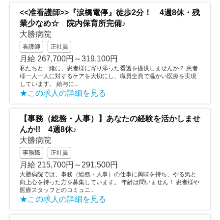
<<准看護師>>『涙橋電停』徒歩2分！ 4週8休・残
業少なめ☆ 院内保育所完備♪
大勝病院
看護師
正社員
月給 267,700円～319,100円
私たちと一緒に、患者様に寄り添った看護を提供しませんか？ 患者
様一人一人に対するケアを大切にし、職員全員で温かい医療を実現
しています。 給与に...
★この求人の詳細を見る
【事務（総務・人事）】あなたの経験を活かしませ
んか!! 4週8休♪
大勝病院
事務職
正社員
月給 215,700円～291,500円
大勝病院では、事務（総務・人事）の仕事に興味を持ち、やる気と
向上心を持った方を募集しています。 年齢は問いません！ 患者様や
医療スタッフとのコミュニ...
★この求人の詳細を見る