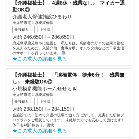
【介護福祉士】 4週8休・残業なし♪ マイカー通
勤OK◎
介護老人保健施設ひまわり
鹿児島市電１系統涙橋駅
介護福祉士
正社員
月給 246,650円～286,650円
鹿児島県鹿児島市に位置し、私たちは、高齢者の方々の健康と福祉
を支えるために、入浴介助、食事介助、オムツ交換などの日常生活
のサポートを行っています。 勤...
★この求人の詳細を見る
【介護福祉士】 「涙橋電停」徒歩6分！ 残業無
し♪ 未経験OK◎
小規模多機能ホームせせらぎ
鹿児島市電１系統涙橋駅
介護福祉士
正社員
月給 238,150円～284,150円
当施設では、初めて介護の現場で働く方に対して、充実した研修プ
ログラムをご用意しています。 未経験の方でも安心して働けます♪
休日も4週8休あり、柔軟...
★この求人の詳細を見る