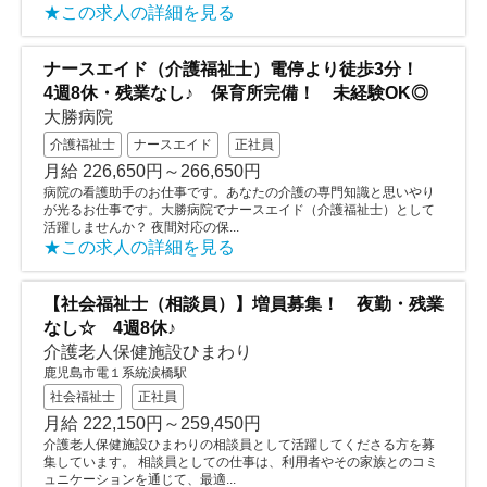
★この求人の詳細を見る
ナースエイド（介護福祉士）電停より徒歩3分！
4週8休・残業なし♪ 保育所完備！ 未経験OK◎
大勝病院
介護福祉士
ナースエイド
正社員
月給 226,650円～266,650円
病院の看護助手のお仕事です。あなたの介護の専門知識と思いやり
が光るお仕事です。大勝病院でナースエイド（介護福祉士）として
活躍しませんか？ 夜間対応の保...
★この求人の詳細を見る
【社会福祉士（相談員）】増員募集！ 夜勤・残業
なし☆ 4週8休♪
介護老人保健施設ひまわり
鹿児島市電１系統涙橋駅
社会福祉士
正社員
月給 222,150円～259,450円
介護老人保健施設ひまわりの相談員として活躍してくださる方を募
集しています。 相談員としての仕事は、利用者やその家族とのコミ
ュニケーションを通じて、最適...