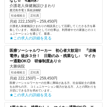
なし☆ 4週8休♪
介護老人保健施設ひまわり
鹿児島市電１系統涙橋駅
社会福祉士
正社員
月給 222,150円～259,450円
介護老人保健施設ひまわりの相談員として活躍してくださる方を募
集しています。 相談員としての仕事は、利用者やその家族とのコミ
ュニケーションを通じて、最適...
★この求人の詳細を見る
医療ソーシャルワーカー 初心者大歓迎!! 『涙橋
電停』徒歩３分！ 日勤のみ・残業なし♪ マイカ
ー通勤OK◎ 研修制度あり☆
大勝病院
社会福祉士
正社員
月給 222,150円～259,450円
医療ソーシャルワーカーの仕事に興味がある方、社会福祉士の資格
をお持ちの方、 コミュニケーション能力がある方、人との関わりを
大切にできる方を求めています...
★この求人の詳細を見る