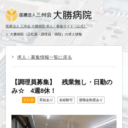
医療法人 三州会 大勝病院 求人・募集サイト《公式》
大勝病院（正社員・調理員・病院）の求人情報
求人・募集情報一覧に戻る
【調理員募集】 残業無し・日勤の
み☆ 4週8休！
正社員
昇給あり
未経験可
退職金制度あり