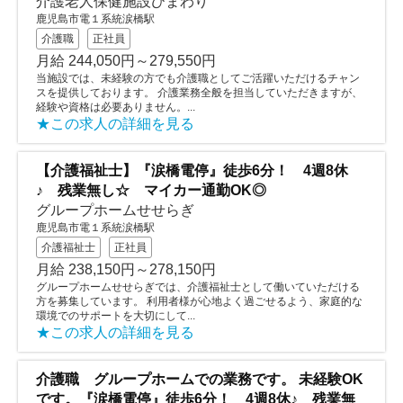
介護老人保健施設ひまわり
鹿児島市電１系統涙橋駅
介護職
正社員
月給 244,050円～279,550円
当施設では、未経験の方でも介護職としてご活躍いただけるチャン
スを提供しております。 介護業務全般を担当していただきますが、
経験や資格は必要ありません。...
★この求人の詳細を見る
【介護福祉士】『涙橋電停』徒歩6分！ 4週8休
♪ 残業無し☆ マイカー通勤OK◎
グループホームせせらぎ
鹿児島市電１系統涙橋駅
介護福祉士
正社員
月給 238,150円～278,150円
グループホームせせらぎでは、介護福祉士として働いていただける
方を募集しています。 利用者様が心地よく過ごせるよう、家庭的な
環境でのサポートを大切にして...
★この求人の詳細を見る
介護職 グループホームでの業務です。 未経験OK
です。『涙橋電停』徒歩6分！ 4週8休♪ 残業無