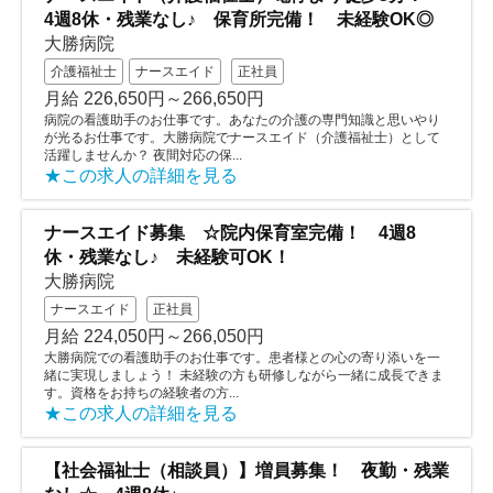
4週8休・残業なし♪ 保育所完備！ 未経験OK◎
大勝病院
介護福祉士
ナースエイド
正社員
月給 226,650円～266,650円
病院の看護助手のお仕事です。あなたの介護の専門知識と思いやり
が光るお仕事です。大勝病院でナースエイド（介護福祉士）として
活躍しませんか？ 夜間対応の保...
★この求人の詳細を見る
ナースエイド募集 ☆院内保育室完備！ 4週8
休・残業なし♪ 未経験可OK！
大勝病院
ナースエイド
正社員
月給 224,050円～266,050円
大勝病院での看護助手のお仕事です。患者様との心の寄り添いを一
緒に実現しましょう！ 未経験の方も研修しながら一緒に成長できま
す。資格をお持ちの経験者の方...
★この求人の詳細を見る
【社会福祉士（相談員）】増員募集！ 夜勤・残業