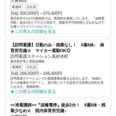
大勝病院
看護師
正社員
月給 300,000円～370,400円
鹿児島市中心の大勝病院では、看護師を募集しています。 『涙橋電
停駅』徒歩2分とアクセス良好で、残業月平均5時間と少な目なので
仕事とプライベートのバラン...
★この求人の詳細を見る
【訪問看護】日勤のみ・残業なし！ 4週8休♪ 保
育所完備☆ マイカー通勤OK◎
訪問看護ステーション真砂本町
鹿児島市電１系統涙橋駅
看護師
正社員
月給 266,000円～336,400円
訪問看護ステーションでの看護業務全般をお任せします。 地域の
方々の健康をサポートし、質の高いケアを提供する貴重な役割を果
たせます。 勤務時間...
★この求人の詳細を見る
<<准看護師>>『涙橋電停』徒歩2分！ 4週8休・残
業少なめ☆ 院内保育所完備♪