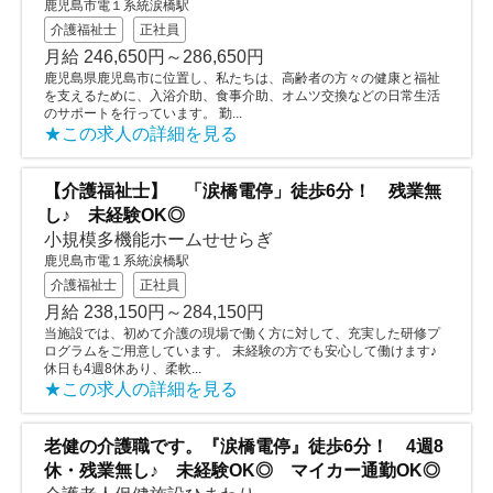
鹿児島市電１系統涙橋駅
介護福祉士
正社員
月給 246,650円～286,650円
鹿児島県鹿児島市に位置し、私たちは、高齢者の方々の健康と福祉
を支えるために、入浴介助、食事介助、オムツ交換などの日常生活
のサポートを行っています。 勤...
★この求人の詳細を見る
【介護福祉士】 「涙橋電停」徒歩6分！ 残業無
し♪ 未経験OK◎
小規模多機能ホームせせらぎ
鹿児島市電１系統涙橋駅
介護福祉士
正社員
月給 238,150円～284,150円
当施設では、初めて介護の現場で働く方に対して、充実した研修プ
ログラムをご用意しています。 未経験の方でも安心して働けます♪
休日も4週8休あり、柔軟...
★この求人の詳細を見る
老健の介護職です。『涙橋電停』徒歩6分！ 4週8
休・残業無し♪ 未経験OK◎ マイカー通勤OK◎