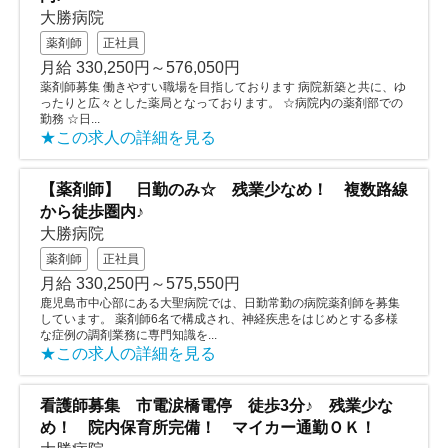
大勝病院
薬剤師
正社員
月給 330,250円～576,050円
薬剤師募集 働きやすい職場を目指しております 病院新築と共に、ゆ
ったりと広々とした薬局となっております。 ☆病院内の薬剤部での
勤務 ☆日...
★この求人の詳細を見る
【薬剤師】 日勤のみ☆ 残業少なめ！ 複数路線
から徒歩圏内♪
大勝病院
薬剤師
正社員
月給 330,250円～575,550円
鹿児島市中心部にある大聖病院では、日勤常勤の病院薬剤師を募集
しています。 薬剤師6名で構成され、神経疾患をはじめとする多様
な症例の調剤業務に専門知識を...
★この求人の詳細を見る
看護師募集 市電涙橋電停 徒歩3分♪ 残業少な
め！ 院内保育所完備！ マイカー通勤ＯＫ！