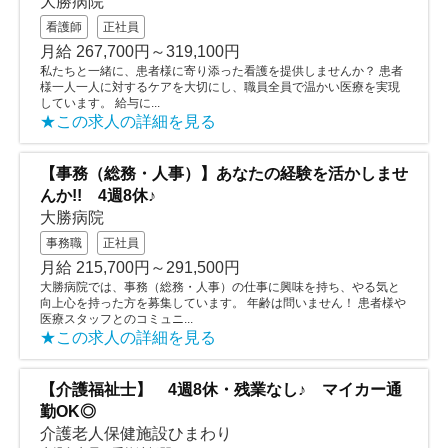
大勝病院
看護師
正社員
月給 267,700円～319,100円
私たちと一緒に、患者様に寄り添った看護を提供しませんか？ 患者
様一人一人に対するケアを大切にし、職員全員で温かい医療を実現
しています。 給与に...
★この求人の詳細を見る
【事務（総務・人事）】あなたの経験を活かしませ
んか!! 4週8休♪
大勝病院
事務職
正社員
月給 215,700円～291,500円
大勝病院では、事務（総務・人事）の仕事に興味を持ち、やる気と
向上心を持った方を募集しています。 年齢は問いません！ 患者様や
医療スタッフとのコミュニ...
★この求人の詳細を見る
【介護福祉士】 4週8休・残業なし♪ マイカー通
勤OK◎
介護老人保健施設ひまわり