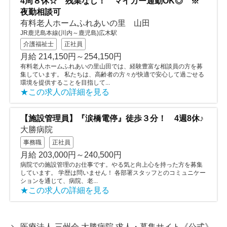
4周８休☆ 残業なし！ マイカー通勤OK◎ ※
夜勤相談可
有料老人ホームふれあいの里 山田
JR鹿児島本線(川内～鹿児島)広木駅
介護福祉士
正社員
月給 214,150円～254,150円
有料老人ホームふれあいの里山田では、経験豊富な相談員の方を募
集しています。 私たちは、高齢者の方々が快適で安心して過ごせる
環境を提供することを目指して...
★この求人の詳細を見る
【施設管理員】『涙橋電停』徒歩３分！ 4週8休♪
大勝病院
事務職
正社員
月給 203,000円～240,500円
病院での施設管理のお仕事です。やる気と向上心を持った方を募集
しています。 学歴は問いません！ 各部署スタッフとのコミュニケー
ションを通じて、病院、老...
★この求人の詳細を見る
医療法人 三州会 大勝病院 求人・募集サイト《公式》