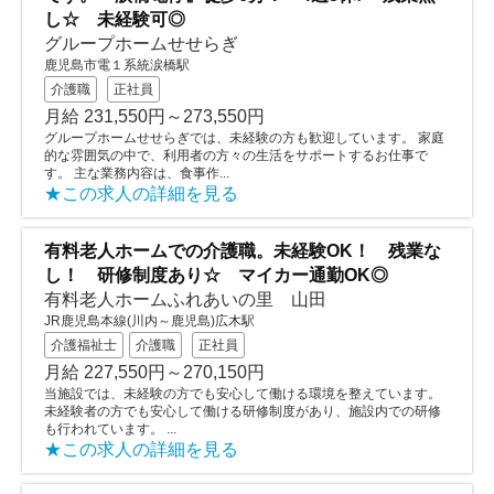
し☆ 未経験可◎
グループホームせせらぎ
鹿児島市電１系統涙橋駅
介護職
正社員
月給 231,550円～273,550円
グループホームせせらぎでは、未経験の方も歓迎しています。 家庭
的な雰囲気の中で、利用者の方々の生活をサポートするお仕事で
す。 主な業務内容は、食事作...
★この求人の詳細を見る
有料老人ホームでの介護職。未経験OK！ 残業な
し！ 研修制度あり☆ マイカー通勤OK◎
有料老人ホームふれあいの里 山田
JR鹿児島本線(川内～鹿児島)広木駅
介護福祉士
介護職
正社員
月給 227,550円～270,150円
当施設では、未経験の方でも安心して働ける環境を整えています。
未経験者の方でも安心して働ける研修制度があり、施設内での研修
も行われています。 ...
★この求人の詳細を見る